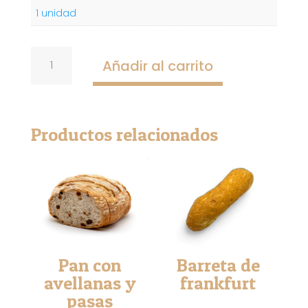
1 unidad
Pulguitas
Añadir al carrito
de
viena
6
unidades.
Productos relacionados
cantidad
Pan con
Barreta de
avellanas y
frankfurt
pasas