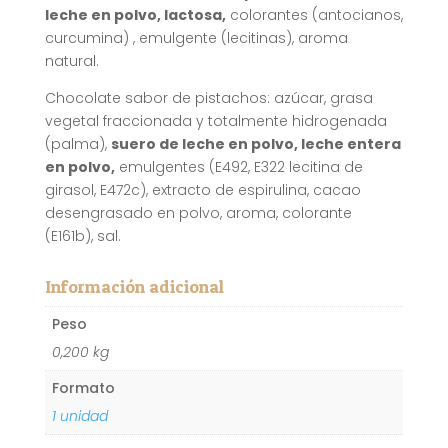
leche en polvo, lactosa,
colorantes (antocianos,
curcumina) , emulgente (lecitinas), aroma
natural.
Chocolate sabor de pistachos: azúcar, grasa
vegetal fraccionada y totalmente hidrogenada
(palma),
suero de leche en polvo, leche entera
en polvo,
emulgentes (E492, E322 lecitina de
girasol, E472c), extracto de espirulina, cacao
desengrasado en polvo, aroma, colorante
(E161b), sal.
Información adicional
Peso
0,200 kg
Formato
1 unidad