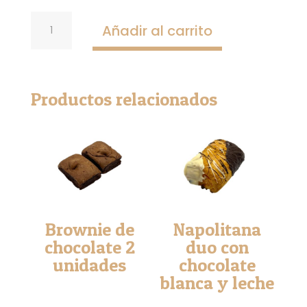
Cruroll
Añadir al carrito
relleno
de
crema
de
Productos relacionados
pistachos
cantidad
Brownie de
Napolitana
chocolate 2
duo con
unidades
chocolate
blanca y leche