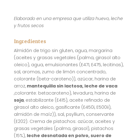
Elaborado en una empresa que utiliza huevo, leche
y frutos secos
Ingredientes
Almidón de trigo sin gluten, agua, margarina
(aceites y grasas vegetales (palma, girasol alto
oleico), agua, emulsionantes (E471, E475, lecitinas),
sal, aromas, zumo de limón concentrado,
colorante (beta-caroteno)), azúcar, harina de
arroz,
mantequilla sin lactosa, leche de vaca
,colorante: betacaroteno), levadura, harina de
soja
, estabilizante (E415), aceite refinado de
girasol alto aleico, gasificante (E450i, E500ii),
almidón de maíz)), sal, psyllium, conservante
(E202). Crema de pistachos: azúcar, aceites y
grasas vegetales (palma, girasol), pistachos
(15%),
leche desnatada en polvo, suero de