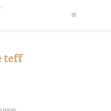
e
 teff
ra blanda.