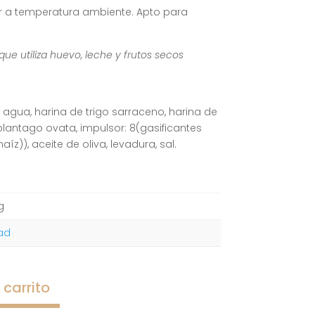
r a temperatura ambiente. Apto para
e utiliza huevo, leche y frutos secos
, agua, harina de trigo sarraceno, harina de
, plantago ovata, impulsor: 8(gasificantes
aíz)), aceite de oliva, levadura, sal.
g
ad
 carrito