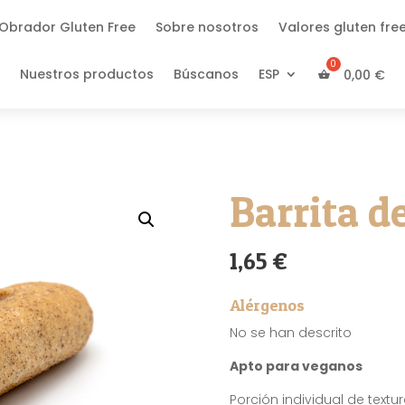
Obrador Gluten Free
Sobre nosotros
Valores gluten fre
Nuestros productos
Búscanos
ESP
0,00
€
Barrita de
1,65
€
Alérgenos
No se han descrito
Apto para veganos
Porción individual de textu