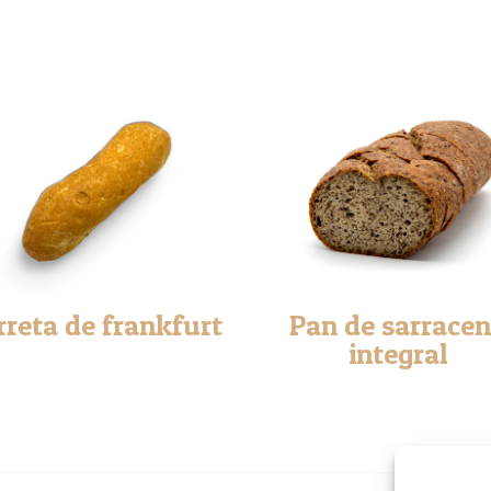
cantidad
rreta de frankfurt
Pan de sarrace
integral