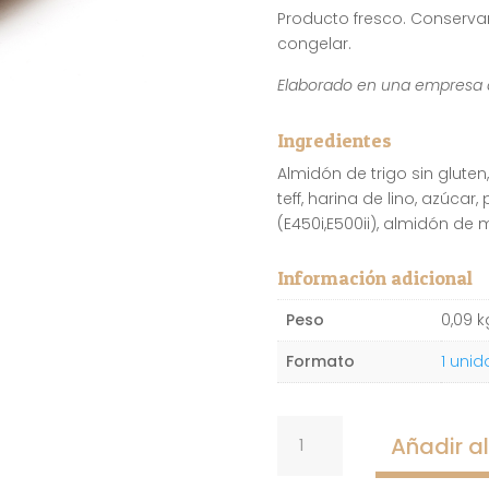
Producto fresco. Conserva
congelar.
Elaborado en una empresa qu
Ingredientes
Almidón de trigo sin gluten
teff, harina de lino, azúcar
(E450i,E500ii), almidón de m
Información adicional
Peso
0,09 k
Formato
1 unid
Barrita
Añadir al
de
teff